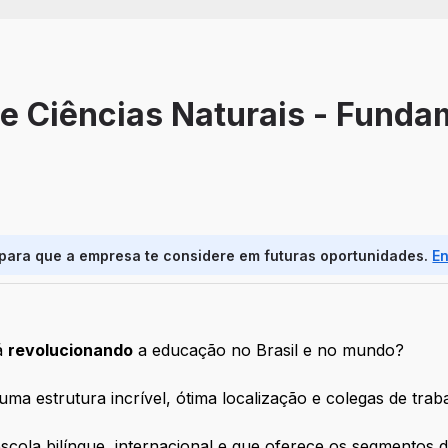
e Ciências Naturais - Fundam
 para que a empresa te considere em futuras oportunidades.
E
tá
revolucionando
a educação no Brasil e no mundo?
uma estrutura incrível, ótima localização e colegas de trab
scola bilíngue
,
internacional
e que oferece os segmentos de