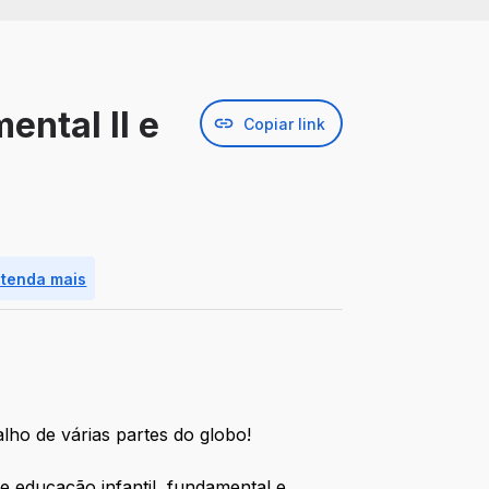
ental II e
Copiar link
ntenda mais
alho de várias partes do globo!
 educação infantil, fundamental e